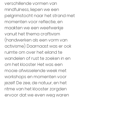
verschillende vormen van 
mindfulness, liepen we een 
pelgrimstocht naar het strand met 
momenten voor reflectie, en 
maakten we een weefwerkje 
vanuit het thema craftivism 
(handwerken als een vorm van 
activisme). Daarnaast was er ook 
ruimte om over het eiland te 
wandelen of rust te zoeken in en 
om het klooster. Het was een 
mooie afwisselende week met 
workshops en momenten voor 
jezelf. De zee, de natuur, en het 
ritme van het klooster zorgden 
ervoor dat we even weg waren 
van de dagelijkse beslommeringen 
en we dichter bij onszelf kwamen.