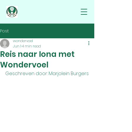
Post
wondervoel
Jun 1
4 min read
Reis naar Iona met
Wondervoel
Geschreven door: Marjolein Burgers